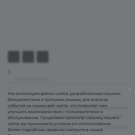
Хостинг
Компания
Информация
Контакты
+7 (926) 525-75-05
Заказать звонок
info@apsel.ru
Мы используем файлы cookie, разработанные нашими
специалистами и третьими лицами, для анализа
141703 г. Москва, ул. Речная, 22, Долгопрудный
событий на нашем веб-сайте, что позволяет нам
улучшать взаимодействие с пользователями и
©
Апсель - веб студия
. Все права защищены. 2009 - 2026
обслуживание. Продолжая просмотр страниц нашего
сайта, вы принимаете условия его использования.
Политика конфиденциальности
Карта сайта
Более подробные сведения смотрите в нашей