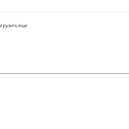
агрузить еще
Компания
Информация
Контакты