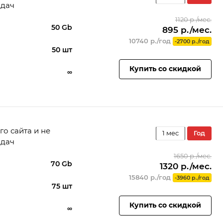
адач
1120 р./мес.
50 Gb
895 р./мес.
а
10740 р./год
-2700 р./год
50 шт
Купить со скидкой
∞
го сайта и не
1 мес
год
адач
1650 р./мес.
70 Gb
1320 р./мес.
а
15840 р./год
-3960 р./год
75 шт
Купить со скидкой
∞