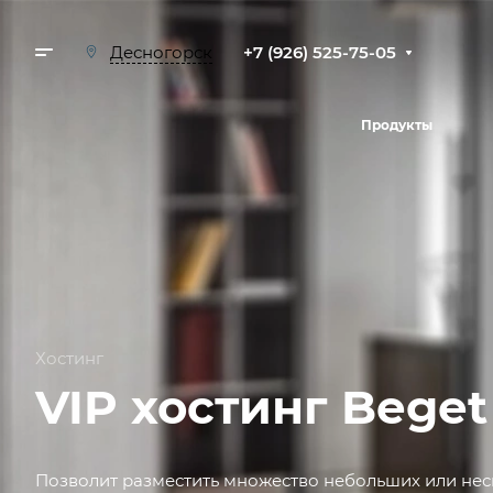
+7 (926) 525-75-05
Десногорск
Продукты
Хостинг
VIP хостинг Beget
Позволит разместить множество небольших или нес