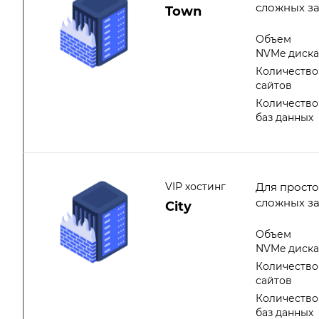
сложных з
Town
Объем
NVMe диск
Количество
сайтов
Количество
баз данных
VIP хостинг
Для просто
сложных з
City
Объем
NVMe диск
Количество
сайтов
Количество
баз данных