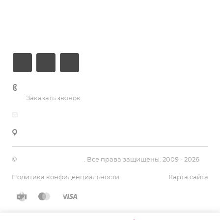
Информация
Контакты
+7 (926) 525-75-05
Заказать звонок
info@apsel.ru
141703 г. Москва, ул. Речная, 22, Долгопрудный
©
Апсель - веб студия
. Все права защищены. 2009 - 2026
Политика конфиденциальности
Карта сайта