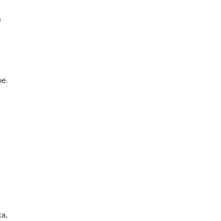
з
е.
а,