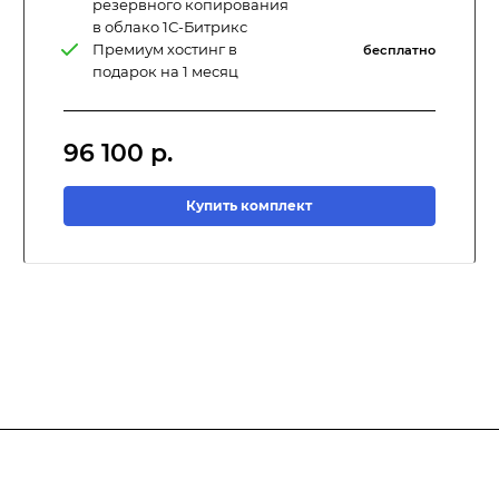
резервного копирования
в облако 1С-Битрикс
Премиум хостинг в
бесплатно
подарок на 1 месяц
96 100
р.
Купить комплект