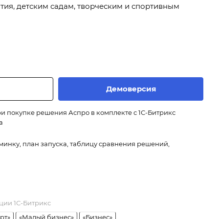
тия, детским садам, творческим и спортивным
Демоверсия
и покупке решения Аспро в комплекте с 1С-Битрикс
а
минку, план запуска, таблицу сравнения решений,
ции 1С-Битрикс
рт»
«Малый бизнес»
«Бизнес»