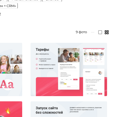
ин + CRM»
и
9
фото
—