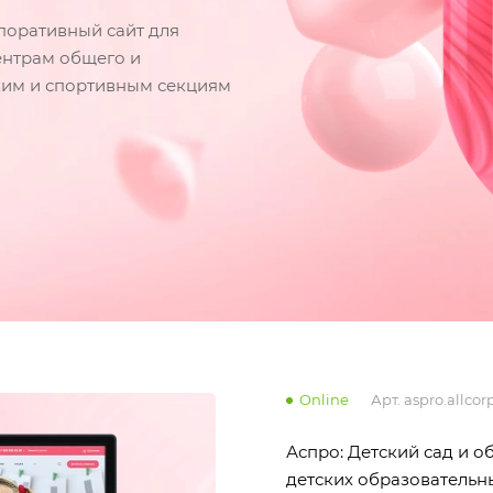
поративный сайт для
ентрам общего и
ским и спортивным секциям
Online
Арт.
aspro.allcor
Аспро: Детский сад и 
детских образовательн