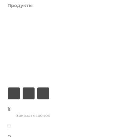
Продукты
Услуги
Кейсы
Хостинг
Компания
Информация
Контакты
+7 (926) 525-75-05
Заказать звонок
info@apsel.ru
Мы используем файлы cookie, разработанные нашими
специалистами и третьими лицами, для анализа