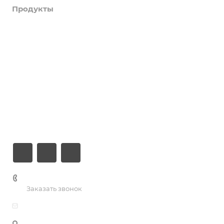
Продукты
Услуги
Кейсы
Хостинг
Компания
Информация
Контакты
+7 (926) 525-75-05
Заказать звонок
info@apsel.ru