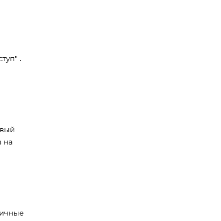
туп" .
овый
в на
личные