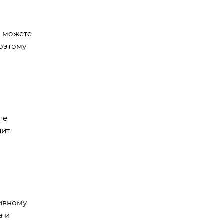
ы можете
поэтому
те
лит
тивному
а и