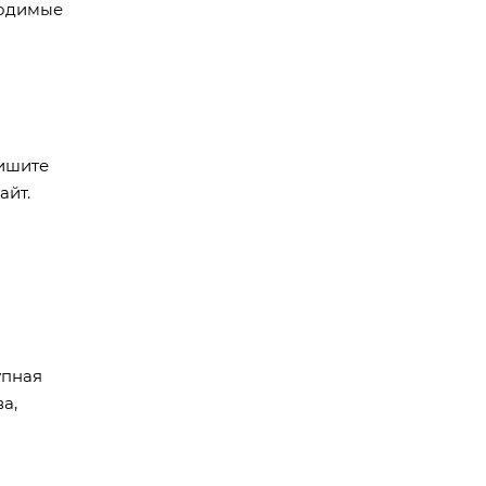
ходимые
пишите
айт.
упная
а,