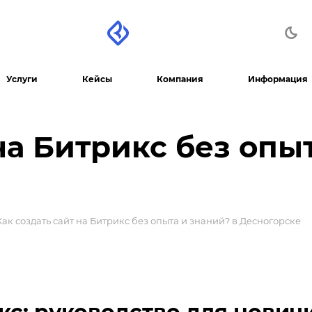
Услуги
Кейсы
Компания
Информация
на Битрикс без опы
Как создать сайт на Битрикс без опыта и знаний? в Десногорске