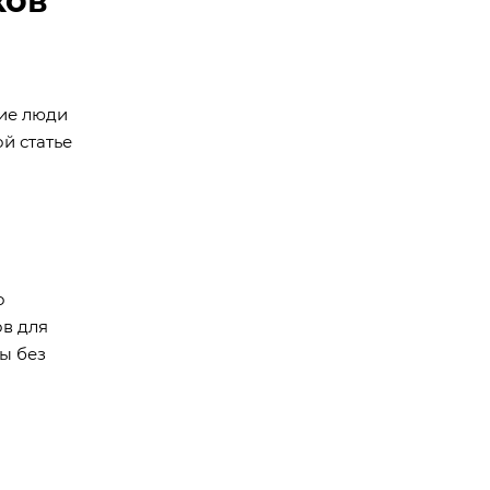
ков
гие люди
ой статье
о
ов для
ы без