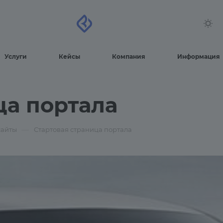
Услуги
Кейсы
Компания
Информация
ца портала
—
сайты
Стартовая страница портала