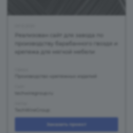
09.12.2020
Реализован сайт для завода по
производству барабанного гвоздя и
крепежа для мягкой мебели
Сфера
Производство крепежных изделий
Сайт
techwiregroup.ru
Автор
TechWireGroup
Заказать проект