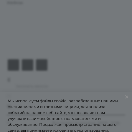
Кейсы
Хостинг
Компания
Информация
Контакты
+7 (926) 525-75-05
Заказать звонок
info@apsel.ru
Мы используем файлы cookie, разработанные нашими
специалистами и третьими лицами, для анализа
141703 г. Москва, ул. Речная, 22, Долгопрудный
событий на нашем веб-сайте, что позволяет нам
улучшать взаимодействие с пользователями и
©
Апсель - веб студия
. Все права защищены. 2009 - 2026
обслуживание. Продолжая просмотр страниц нашего
сайта, вы принимаете условия его использования.