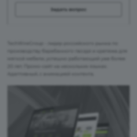
Задать вопрос
TechWireGroup - лидер российского рынка по
производству барабанного гвоздя и крепежа для
мягкой мебели, успешно работающий уже более
20 лет.
Промо-сайт на нескольких языках.
Адаптивный, с анимацией контента.