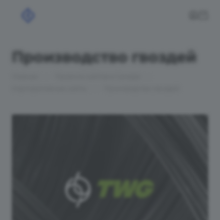
Производство гвоздей
—
—
Главная
Проекты сайтов в Самаре
—
Корпоративные сайты
Производство гвоздей