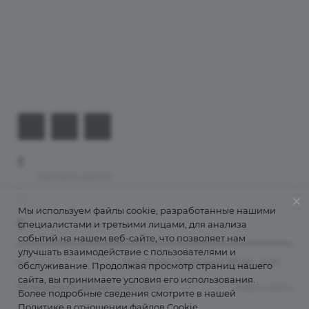
Хостинг
Компания
Информация
Контакты
+7 (926) 525-75-05
Заказать звонок
info@apsel.ru
Мы используем файлы cookie, разработанные нашими
специалистами и третьими лицами, для анализа
141703 г. Москва, ул. Речная, 22, Долгопрудный
событий на нашем веб-сайте, что позволяет нам
улучшать взаимодействие с пользователями и
©
Апсель - веб студия
. Все права защищены. 2009 - 2026
обслуживание. Продолжая просмотр страниц нашего
сайта, вы принимаете условия его использования.
Политика конфиденциальности
Карта сайта
Более подробные сведения смотрите в нашей
Политике в отношении файлов Cookie
.