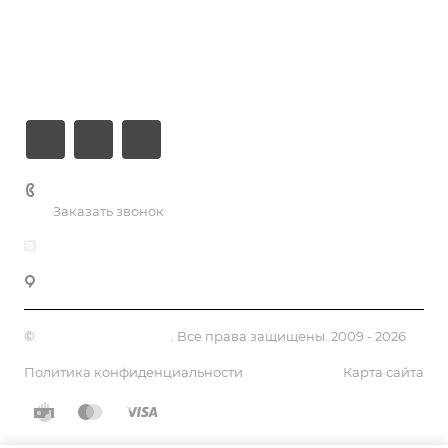
Компания
Информация
Контакты
+7 (926) 525-75-05
Заказать звонок
info@apsel.ru
141703 г. Москва, ул. Речная, 22, Долгопрудный
©
Апсель - веб студия
. Все права защищены. 2009 - 2026
Политика конфиденциальности
Карта сайта