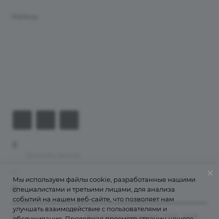
Кейсы
Хостинг
Компания
Информация
Контакты
+7 (926) 525-75-05
Заказать звонок
info@apsel.ru
Мы используем файлы cookie, разработанные нашими
специалистами и третьими лицами, для анализа
141703 г. Москва, ул. Речная, 22, Долгопрудный
событий на нашем веб-сайте, что позволяет нам
улучшать взаимодействие с пользователями и
©
Апсель - веб студия
. Все права защищены. 2009 - 2026
обслуживание. Продолжая просмотр страниц нашего