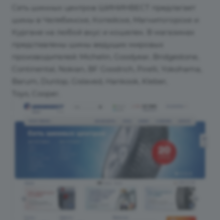
Сеть шинных центров ШИНИНВЕСТ предлагает
шины в Челябинске, Копейске, Магнитогорске и
Кургане на любой вкус и кошелек. В магазинах
представлены шины ведущих мировых
производителей: Michelin, Goodyear, Bridgestone,
Continental, Nokian, BF Goodrich, Pirelli, Yokohama,
Barum, Dunlop, Gislaved, Hankook, Kleber,
Toyo, Cooper.