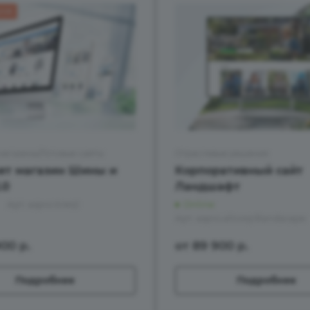
ДАЖ
магазины/Готовые сайты
Отраслевые решения
ет магазин Шины и
Корпоративный сайт
.0
Ландшафт
Арт.
aspro.tires2
Online
Арт.
aspro.allcorp3landscape
900
р.
от 89 900
р.
Подробнее
Подробнее