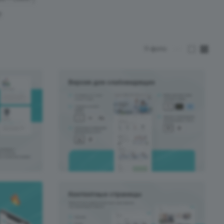
и
11
фото
—