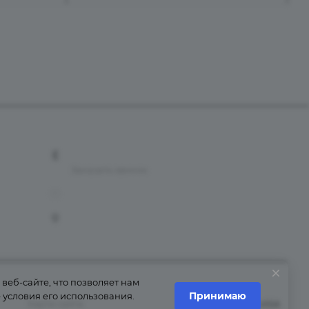
+7 (926) 525-75-05
Заказать звонок
info@apsel.ru
141703 г. Москва, ул. Речная, 22, Долгопрудный
еб-сайте, что позволяет нам
Принимаю
условия его использования.
Карта сайта