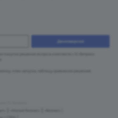
Демоверсия
и покупке решения Аспро в комплекте с 1С-Битрикс
а
минку, план запуска, таблицу сравнения решений,
ции 1С-Битрикс
рт»
«Малый бизнес»
«Бизнес»
ин + CRM»