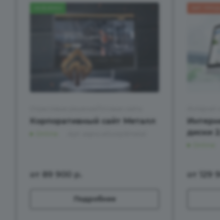
НОВИНКА
ХИТ ПРО
Отраслевые решения/Готовые сайты
Интернет 
Корпоративный сайт Металл
Интерн
диски 2
Online
Арт.
aspro.allcorp3metal
Online
от 89 900
р.
от 129 
Подробнее