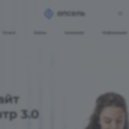
Услуги
Кейсы
Компания
Информация
айт
тр 3.0