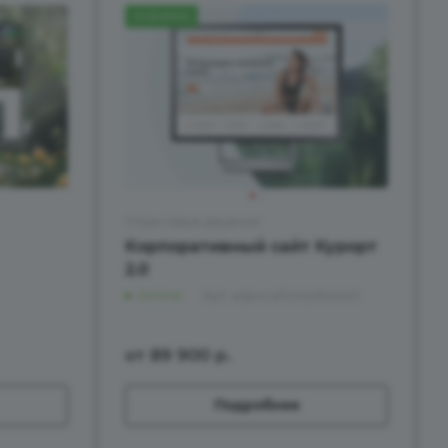
НОВИНКА
Отраслевые решения
Корпоративный сайт Курорт
2.0
Online
Арт.
aspro.allcorp3resort
от 89 900
р.
Подробнее