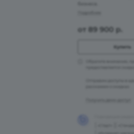
бизнеса.
Подробнее
от 89 900 р.
Купить
Обратите внимание, пр
предоставляется скидк
Отправим доступы в ад
расскажем о скидках.
Получить демо-доступ
Подходящие редак
«Старт»
«Станда
«Интернет-магаз