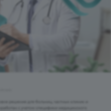
rp3medc
вое решение для больниц, частных клиник и
оработан с учетом специфики медицинского