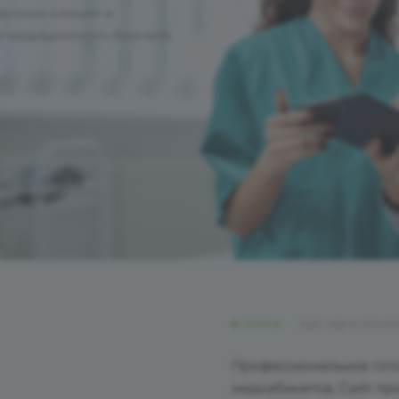
астных клиник и
и медицинского бизнеса.
Online
Арт.
aspro.allco
Профессиональное гото
медкабинетов. Сайт пр