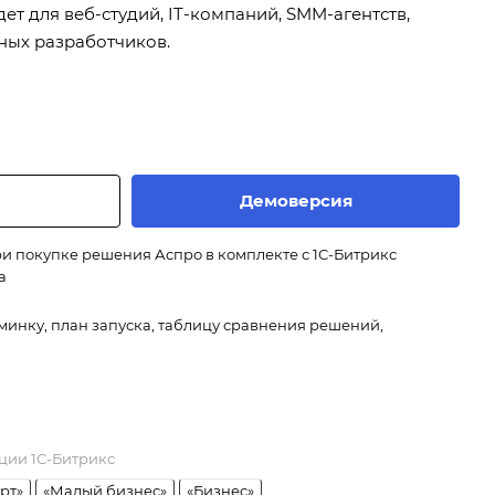
дет для веб-студий, IT-компаний, SMM-агентств,
ных разработчиков.
Демоверсия
и покупке решения Аспро в комплекте с 1С-Битрикс
а
минку, план запуска, таблицу сравнения решений,
ции 1С-Битрикс
рт»
«Малый бизнес»
«Бизнес»