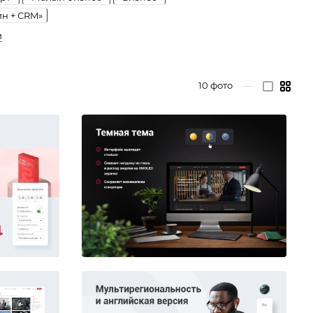
ин + CRM»
и
10
фото
—