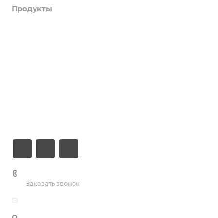
Продукты
Услуги
Кейсы
Хостинг
Компания
Информация
Контакты
+7 (926) 525-75-05
Заказать звонок
info@apsel.ru