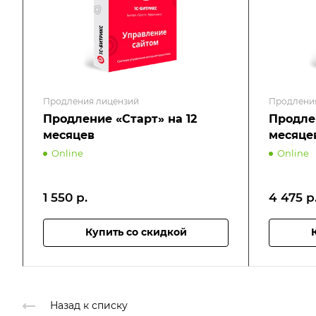
Продления лицензий
Продлени
Продление «Старт» на 12
Продле
месяцев
месяце
Online
Online
1 550
р.
4 475
р
Купить со скидкой
Назад к списку