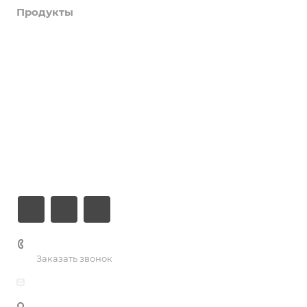
Продукты
Услуги
Кейсы
Хостинг
Компания
Информация
Контакты
+7 (926) 525-75-05
Заказать звонок
info@apsel.ru