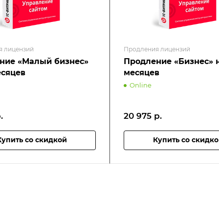
я лицензий
Продления лицензий
ние «Малый бизнес»
Продление «Бизнес» н
есяцев
месяцев
Online
.
20 975
р.
Купить со скидкой
Купить со скидк