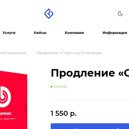
Услуги
Кейсы
Компания
Информация
—
ния лицензий
Продление «Старт» на 12 месяцев
Продление «С
Online
1 550 р.