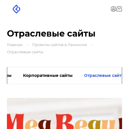
Отраслевые сайты
—
—
Главная
Проекты сайтов в Лакинске
Отраслевые сайты
азины
Корпоративные сайты
Отраслевые сайты