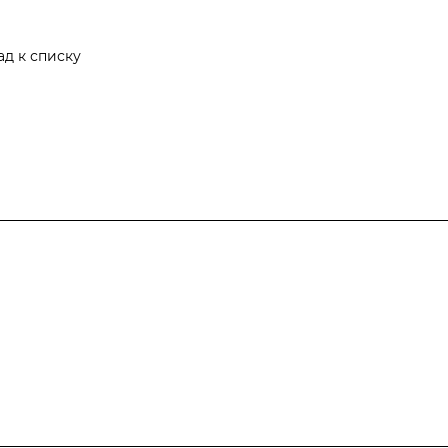
ад к списку
Компания
Информация
Контакты