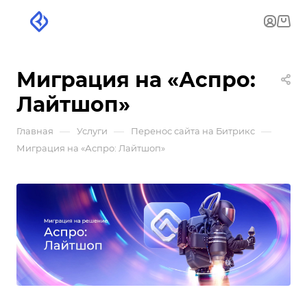
Миграция на «Аспро:
Лайтшоп»
—
—
—
Главная
Услуги
Перенос сайта на Битрикс
Миграция на «Аспро: Лайтшоп»