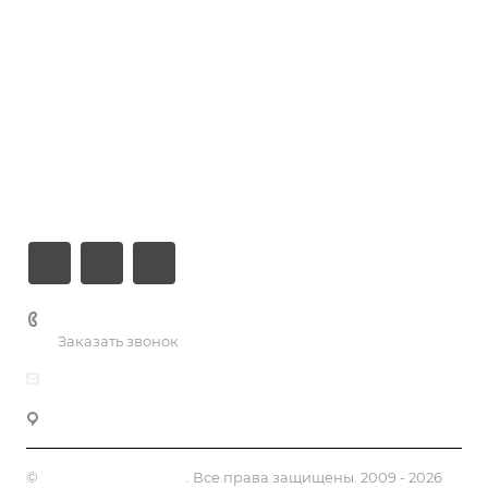
Кейсы
Хостинг
Компания
Информация
Контакты
+7 (926) 525-75-05
Заказать звонок
info@apsel.ru
141703 г. Москва, ул. Речная, 22, Долгопрудный
©
Апсель - веб студия
. Все права защищены. 2009 - 2026