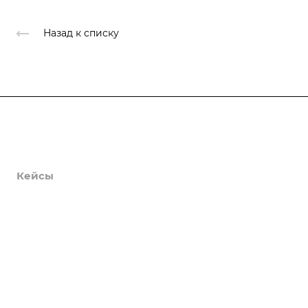
Назад к списку
Продукты
Услуги
Кейсы
Хостинг
Компания
Информация
Контакты