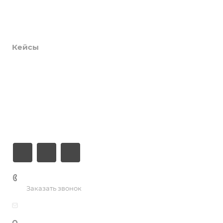
Продукты
Услуги
Кейсы
Хостинг
Компания
Информация
Контакты
+7 (926) 525-75-05
Заказать звонок
info@apsel.ru