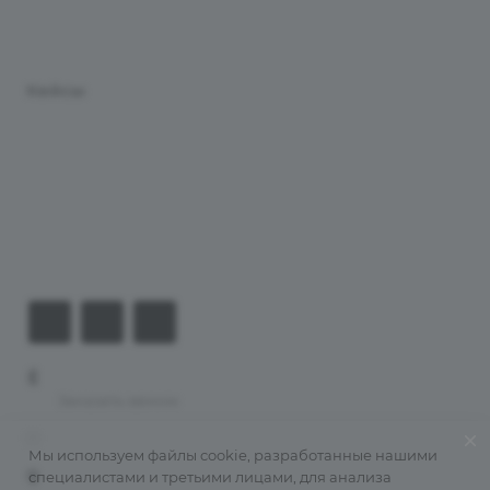
Продукты
Услуги
Кейсы
Хостинг
Компания
Информация
Контакты
+7 (926) 525-75-05
Заказать звонок
info@apsel.ru
Мы используем файлы cookie, разработанные нашими
специалистами и третьими лицами, для анализа
141703 г. Москва, ул. Речная, 22, Долгопрудный