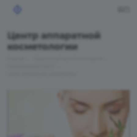
Центр аппаратной
косметологии
—
—
Главная
Проекты сайтов в Лениногорске
—
Корпоративные сайты
Центр аппаратной косметологии