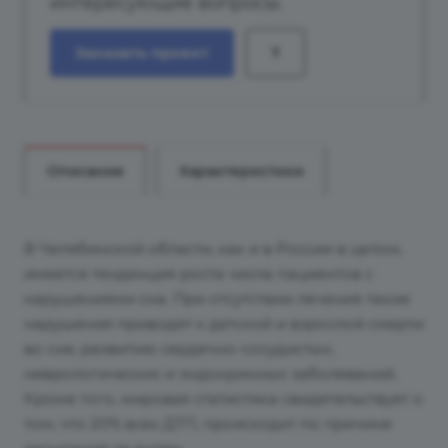
интересующие вопросы.
Заказать проект
?
Описание
Характеристики
В Челябинской области, как и в России в целом,
имеется тенденция роста числа пациентов с
нарушениями сна. При отсутствии лечения такие
нарушения приводят к детской и взрослой смерти
во сне, развитию сердечно-сосудистых,
неврологических и эндокринных заболеваний.
Кроме того, мировая статистика свидетельствует о
том, что 20% всех ДТП, происходит по причине