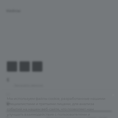
Услуги
Кейсы
Хостинг
Компания
Информация
Контакты
+7 (926) 525-75-05
Заказать звонок
info@apsel.ru
Мы используем файлы cookie, разработанные нашими
специалистами и третьими лицами, для анализа
141703 г. Москва, ул. Речная, 22, Долгопрудный
событий на нашем веб-сайте, что позволяет нам
улучшать взаимодействие с пользователями и