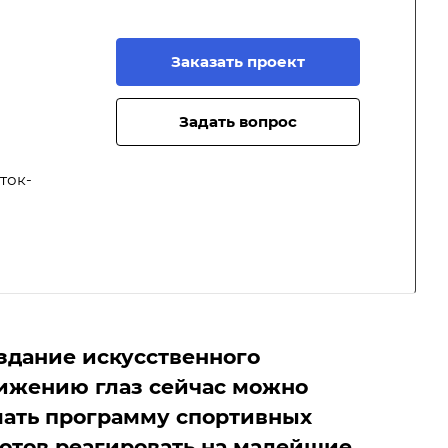
Заказать проект
Задать вопрос
ток-
оздание искусственного
вижению глаз сейчас можно
мать программу спортивных
лотов реагировать на малейшие