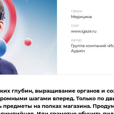
Сфера
Медицина
Сайт
www.igaze.ru
Автор
Группа компаний «Ис
Аудио»
ских глубин, выращивание органов и с
громными шагами вперед. Только по д
ь предметы на полках магазина. Проду
олимпийцев. Или грамотно обучить пи