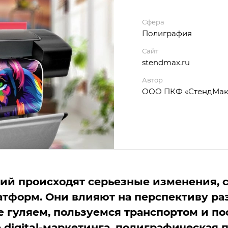
Сфера
Полиграфия
Сайт
stendmax.ru
Автор
ООО ПКФ «СтендМак
ий происходят серьезные изменения, 
тформ. Они влияют на перспективу ра
же гуляем, пользуемся транспортом и 
 digital-маркетинга, полиграфическая