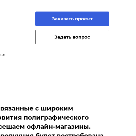
Заказать проект
Задать вопрос
с»
связанные с широким
звития полиграфического
посещаем офлайн-магазины.
 продукция будет востребована