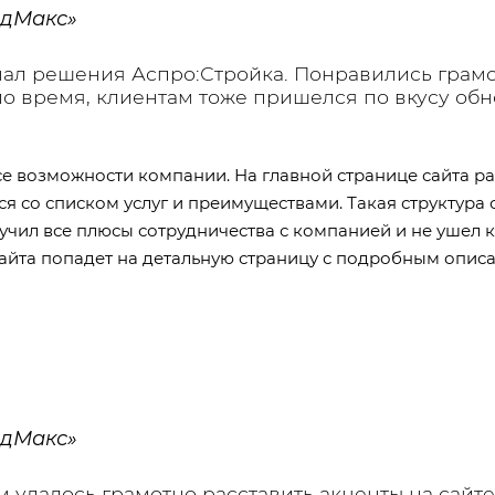
ндМакс»
л решения Аспро:Стройка. Понравились грамо
ло время, клиентам тоже пришелся по вкусу о
все возможности компании. На главной странице сайта 
я со списком услуг и преимуществами. Такая структура 
зучил все плюсы сотрудничества с компанией и не ушел 
сайта попадет на детальную страницу с подробным описа
ндМакс»
удалось грамотно расставить акценты на сайте 