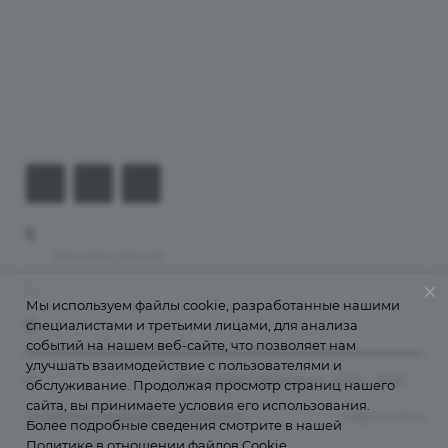
Хостинг
Компания
Информация
Контакты
+7 (926) 525-75-05
Заказать звонок
info@apsel.ru
Мы используем файлы cookie, разработанные нашими
специалистами и третьими лицами, для анализа
141703 г. Москва, ул. Речная, 22, Долгопрудный
событий на нашем веб-сайте, что позволяет нам
улучшать взаимодействие с пользователями и
©
Апсель - веб студия
. Все права защищены. 2009 - 2026
обслуживание. Продолжая просмотр страниц нашего
сайта, вы принимаете условия его использования.
Политика конфиденциальности
Карта сайта
Более подробные сведения смотрите в нашей
Политике в отношении файлов Cookie
.