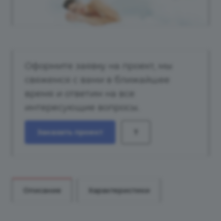
Оформите заявку на проект, мы
свяжемся с вами в ближайшее
время и ответим на все
интересующие вопросы.
Заказать проект
?
Описание
Характеристики