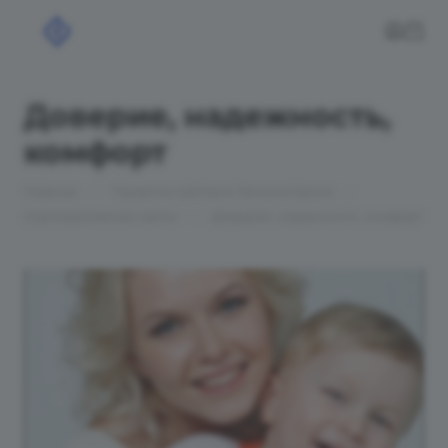
Доверие, надежность,
комфорт
—
—
Главная
Проекты сайтов в Лениногорске
—
Корпоративные сайты
Доверие, надежность, комфорт