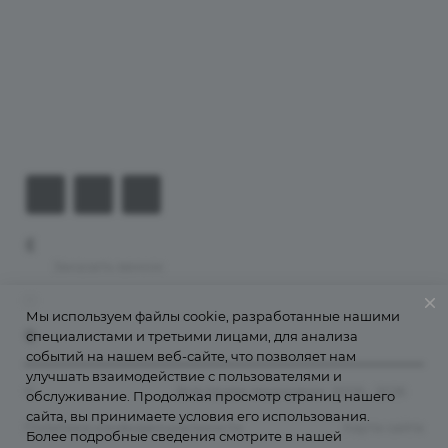
Хостинг
Компания
Информация
Контакты
+7 (926) 525-75-05
Заказать звонок
info@apsel.ru
Мы используем файлы cookie, разработанные нашими
специалистами и третьими лицами, для анализа
141703 г. Москва, ул. Речная, 22, Долгопрудный
событий на нашем веб-сайте, что позволяет нам
улучшать взаимодействие с пользователями и
©
Апсель - веб студия
. Все права защищены. 2009 - 2026
обслуживание. Продолжая просмотр страниц нашего
сайта, вы принимаете условия его использования.
Политика конфиденциальности
Карта сайта
Более подробные сведения смотрите в нашей