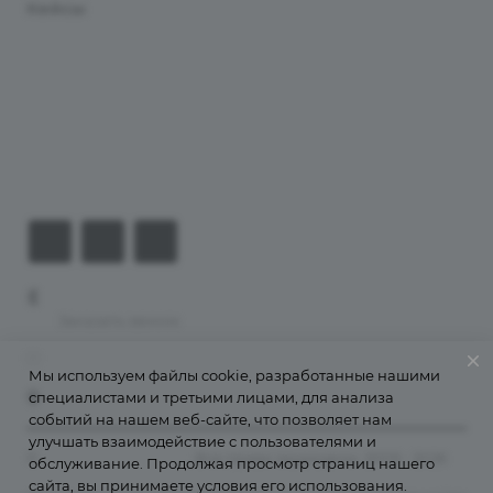
Кейсы
Хостинг
Компания
Информация
Контакты
+7 (926) 525-75-05
Заказать звонок
info@apsel.ru
Мы используем файлы cookie, разработанные нашими
специалистами и третьими лицами, для анализа
141703 г. Москва, ул. Речная, 22, Долгопрудный
событий на нашем веб-сайте, что позволяет нам
улучшать взаимодействие с пользователями и
©
Апсель - веб студия
. Все права защищены. 2009 - 2026
обслуживание. Продолжая просмотр страниц нашего
сайта, вы принимаете условия его использования.