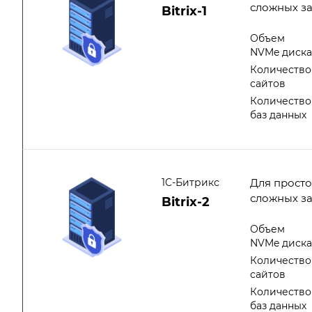
сложных з
Bitrix-1
Объем
NVMe диск
Количество
сайтов
Количество
баз данных
1C-Битрикс
Для просто
сложных з
Bitrix-2
Объем
NVMe диск
Количество
сайтов
Количество
баз данных