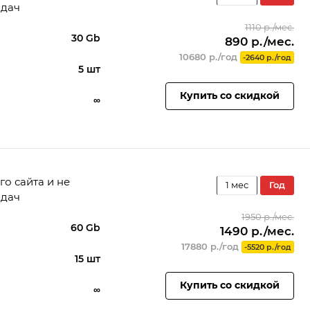
адач
1110 р./мес.
30 Gb
890 р./мес.
а
10680 р./год
-2640 р./год
5 шт
Купить со скидкой
∞
го сайта и не
1 мес
год
адач
1950 р./мес.
60 Gb
1490 р./мес.
а
17880 р./год
-5520 р./год
15 шт
Купить со скидкой
∞