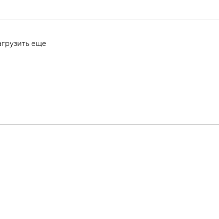
агрузить еще
Компания
Информация
Контакты