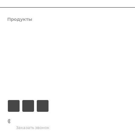
Продукты
Услуги
Кейсы
Хостинг
Компания
Информация
Контакты
+7 (926) 525-75-05
Заказать звонок