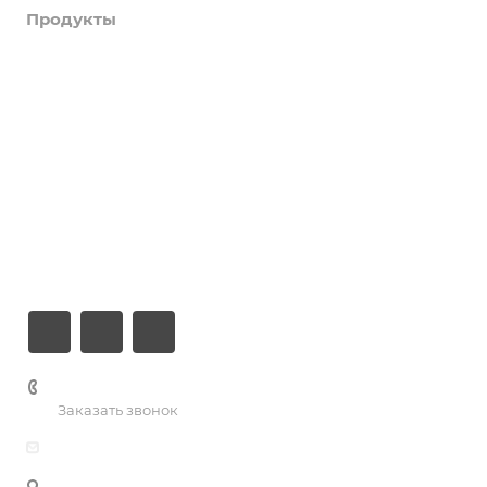
Продукты
Услуги
Кейсы
Хостинг
Компания
Информация
Контакты
+7 (926) 525-75-05
Заказать звонок
info@apsel.ru