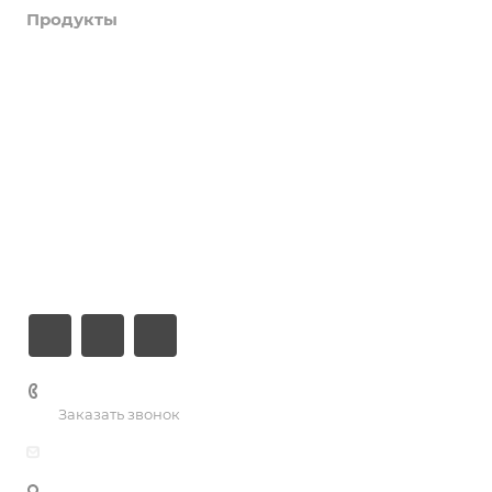
Продукты
Услуги
Кейсы
Хостинг
Компания
Информация
Контакты
+7 (926) 525-75-05
Заказать звонок
info@apsel.ru