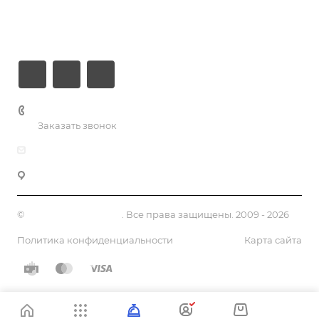
Информация
Контакты
+7 (926) 525-75-05
Заказать звонок
info@apsel.ru
141703 г. Москва, ул. Речная, 22, Долгопрудный
©
Апсель - веб студия
. Все права защищены. 2009 - 2026
Политика конфиденциальности
Карта сайта