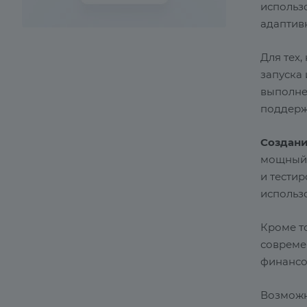
использ
адаптивн
Для тех,
запуска 
выполне
поддержк
Создани
мощный 
и тести
использ
Кроме т
совреме
финансо
Возможн