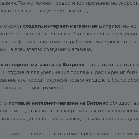
ования. Также можно провести тестирование на скорость
ость к различным устройствам и т.д.
 кто хочет
создать интернет-магазин на Битрикс
, но не
интернет-магазина под ключ. Это означает, что все рабо
ны профессиональными разработчиками. Кроме того, в р
у на всех этапах создания магазина.
е интернет-магазина на Битрикс
- это затратное и дол
инструмент для увеличения продаж и расширения бизне
рование его перед покупкой позволят сделать более об
ования этого инструмента.
ого,
готовый интернет-магазин на Битрикс
обладает вы
нные методы защиты от хакерских атак и мошенничества
вых операций клиентов, а также для сохранения репута
ость интеграции с различными сервисами и платежными