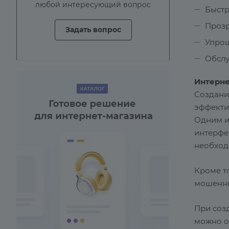
любой интересующий вопрос
Быстр
Прозр
Задать вопрос
Упрощ
Обслу
Интерне
Создани
эффекти
Одним и
интерфе
необход
Кроме т
мошенни
При соз
можно о