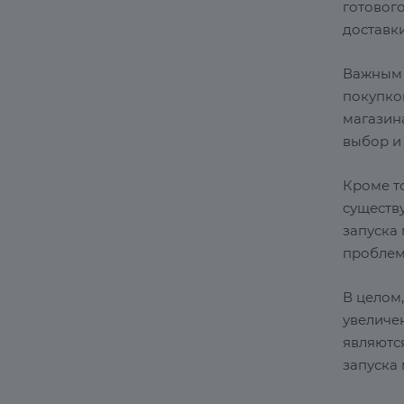
готовог
доставки
Важным 
покупко
магазин
выбор и
Кроме то
существу
запуска
проблем,
В целом
увеличе
являются
запуска