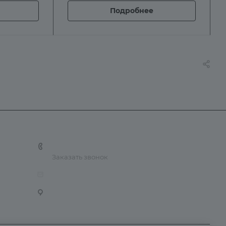
Подробнее
+7 (926) 525-75-05
Заказать звонок
info@apsel.ru
141703 г. Москва, ул. Речная, 22, Долгопрудный