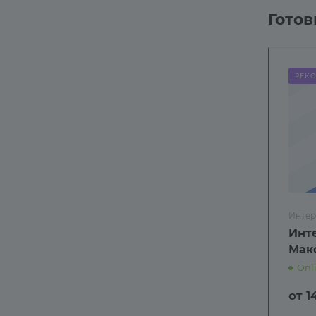
Гото
РЕК
Интер
Инт
Мак
Onl
от 1