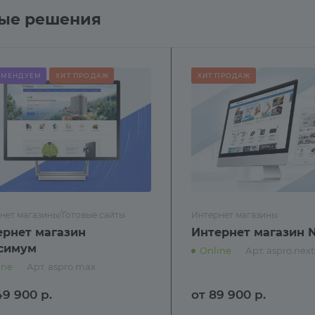
вые решения
ОМЕНДУЕМ
ХИТ ПРОДАЖ
ХИТ ПРОДАЖ
нет магазины/Готовые сайты
Интернет магазины
ернет магазин
Интернет магазин 
симум
Online
Арт.
aspro.next
ine
Арт.
aspro.max
49 900
р.
от 89 900
р.