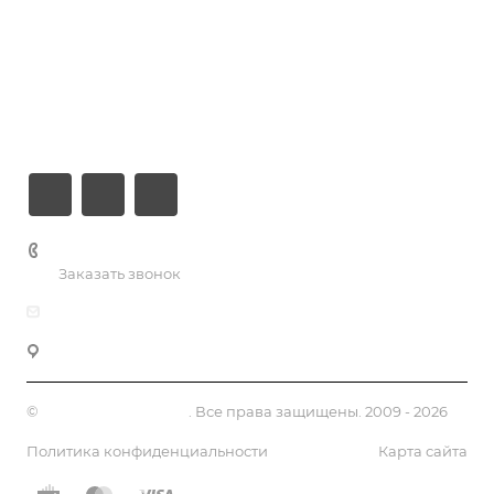
Хостинг
Компания
Информация
Контакты
+7 (926) 525-75-05
Заказать звонок
info@apsel.ru
141703 г. Москва, ул. Речная, 22, Долгопрудный
©
Апсель - веб студия
. Все права защищены. 2009 - 2026
Политика конфиденциальности
Карта сайта