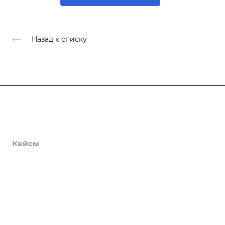
Назад к списку
Продукты
Услуги
Кейсы
Хостинг
Компания
Информация
Контакты