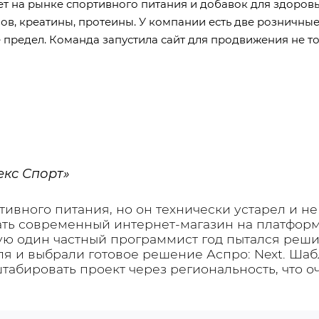
ет на рынке спортивного питания и добавок для здоровь
ов, креатины, протеины. У компании есть две розничные
 предел. Команда запустила сайт для продвижения не то
екс Спорт»
тивного питания, но он технически устарел и н
ать современный интернет-магазин на платформ
рую один частный программист год пытался реши
уля и выбрали готовое решение
Аспро: Next
. Шаб
абировать проект через региональность, что оч