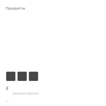
Продукты
Услуги
Кейсы
Хостинг
Компания
Информация
Контакты
+7 (926) 525-75-05
Заказать звонок
info@apsel.ru