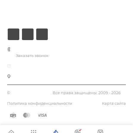
Информация
Контакты
+7 (926) 525-75-05
Заказать звонок
info@apsel.ru
141703 г. Москва, ул. Речная, 22, Долгопрудный
©
Апсель - веб студия
. Все права защищены. 2009 - 2026
Политика конфиденциальности
Карта сайта